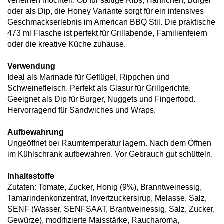
verleihen möchten. Ob für saftige Ribs, Hähnchen, Burger
oder als Dip, die Honey Variante sorgt für ein intensives
Geschmackserlebnis im American BBQ Stil. Die praktische
473 ml Flasche ist perfekt für Grillabende, Familienfeiern
oder die kreative Küche zuhause.
Verwendung
Ideal als Marinade für Geflügel, Rippchen und
Schweinefleisch. Perfekt als Glasur für Grillgerichte.
Geeignet als Dip für Burger, Nuggets und Fingerfood.
Hervorragend für Sandwiches und Wraps.
Aufbewahrung
Ungeöffnet bei Raumtemperatur lagern. Nach dem Öffnen
im Kühlschrank aufbewahren. Vor Gebrauch gut schütteln.
Inhaltsstoffe
Zutaten: Tomate, Zucker, Honig (9%), Branntweinessig,
Tamarindenkonzentrat, Invertzuckersirup, Melasse, Salz,
SENF (Wasser, SENFSAAT, Brantweinessig, Salz, Zucker,
Gewürze), modifizierte Maisstärke, Raucharoma,