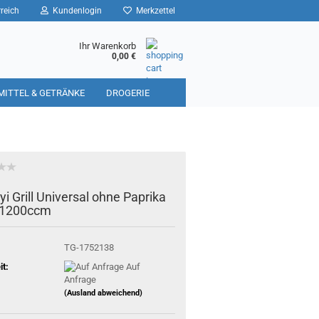
reich
Kundenlogin
Merkzettel
Ihr Warenkorb
0,00 €
MITTEL & GETRÄNKE
DROGERIE
i Grill Universal ohne Paprika
 1200ccm
TG-1752138
it:
Auf
Anfrage
(Ausland abweichend)