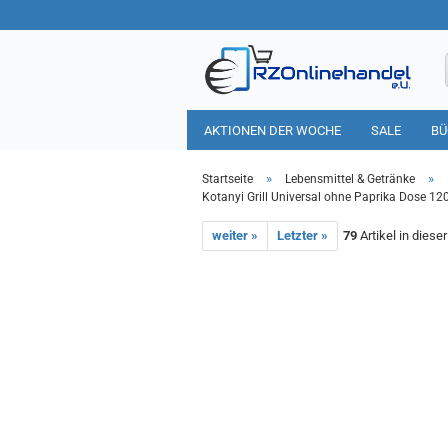
AKTIONEN DER WOCHE
SALE
BÜ
HAUSHALT
TIERBEDARF
»
»
Startseite
Lebensmittel & Getränke
Kotanyi Grill Universal ohne Paprika Dose 1
weiter »
Letzter »
79
Artikel in diese