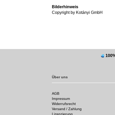
Bilderhinweis
Copyright by Kotányi GmbH
100
Über uns
AGB
Impressum
Widerrufsrecht
Versand / Zahlung
Lizenzierung