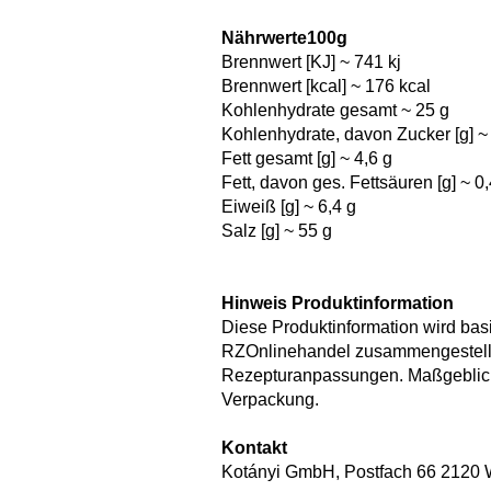
Nährwerte100g
Brennwert [KJ] ~ 741 kj
Brennwert [kcal] ~ 176 kcal
Kohlenhydrate gesamt ~ 25 g
Kohlenhydrate, davon Zucker [g] ~
Fett gesamt [g] ~ 4,6 g
Fett, davon ges. Fettsäuren [g] ~ 0,
Eiweiß [g] ~ 6,4 g
Salz [g] ~ 55 g
Hinweis Produktinformation
Diese Produktinformation wird bas
RZOnlinehandel zusammengestellt.
Rezepturanpassungen. Maßgeblich 
Verpackung.
Kontakt
Kotányi GmbH, Postfach 66 2120 W