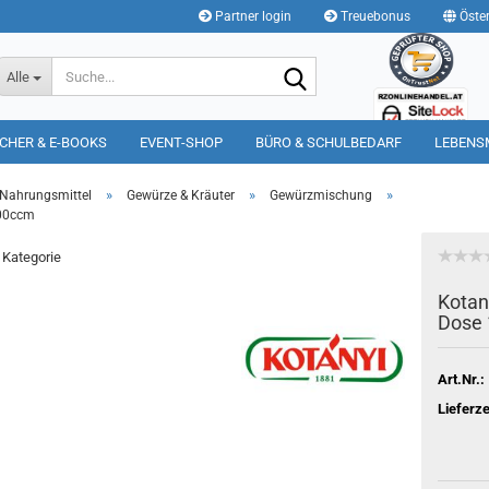
Partner login
Treuebonus
Öster
Suche...
Alle
CHER & E-BOOKS
EVENT-SHOP
BÜRO & SCHULBEDARF
LEBENS
»
»
»
Nahrungsmittel
Gewürze & Kräuter
Gewürzmischung
200ccm
r Kategorie
Kotany
Dose
Art.Nr.:
Lieferze