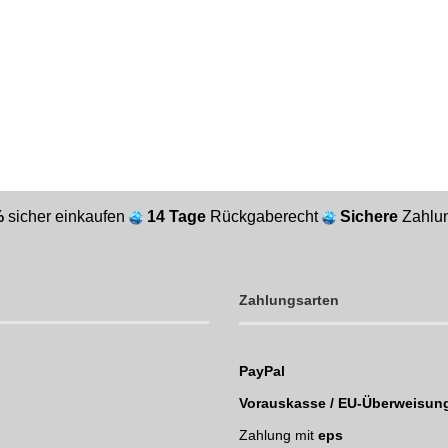
%
sicher einkaufen
14 Tage
Rückgaberecht
Sichere
Zahlun
Zahlungsarten
PayPal
Vorauskasse / EU-Überweisun
Zahlung mit
eps