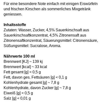
Für eine besondere Note einfach mit einigen Eiswürfeln
und frischen Kirschen als sommerliches Mixgetränk
geniessen.
Inhaltsstoffe
Zutaten: Wasser, Zucker, 4,5% Sauerkirschsaft aus
Sauerkirschsaftkonzentrat, 4,5% Zitronensaft aus
Zitronensaftkonzentrat, Säuerungsmittel: Citronensäure,
Süßungsmittel: Sucralose, Aroma.
Nährwerte 100 ml
Brennwert [KJ] ~ 139 kj
Brennwert [kcal] ~ 33 kcal
Fett gesamt [g] < 0,5 g
Fett, davon ges. Fettsäuren [g] < 0,1 g
Kohlenhydrate gesamt [g] ~ 7,8 g
Kohlenhydrate, davon Zucker [g] ~ 7,8 g
Eiweiß [g] < 0,5 g
Salz [g] < 0,01 g