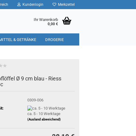
reich
Kundenlogin
Merkzettel
Ihr Warenkorb
0,00 €
MITTEL & GETRÄNKE
DROGERIE
löffel Ø 9 cm blau - Riess
ic
0309-006
it:
ca. 5 - 10 Werktage
(Ausland abweichend)