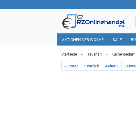
AKTIONEN DER WOCHE
SALE
BÜ
HAUSHALT
TIERBEDARF
»
»
Startseite
Haushalt
Küchenbedarf
« Erster
« zurück
weiter »
Letzte