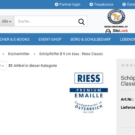
Partner login
Treuebonus
Öster
Suche...
Alle
CHER & E-BOOKS
EVENT-SHOP
BÜRO & SCHULBEDARF
LEBENS
»
»
Küchenhilfen
Schöpflöffel Ø 9 cm blau - Riess Classic
r »
31
Artikel in dieser Kategorie
Schöpf
Class
Art.Nr.:
Lieferze