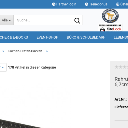
Partner login
Treuebonus
Öster
Suche...
Alle
CHER & E-BOOKS
EVENT-SHOP
BÜRO & SCHULBEDARF
LEBENS
»
»
Kochen-Braten-Backen
r »
178
Artikel in dieser Kategorie
Rehrü
6,7c
Art.Nr.:
Lieferze