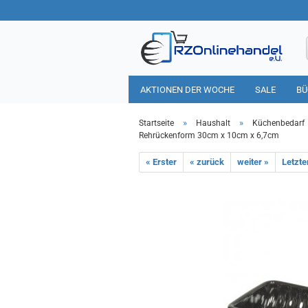
AKTIONEN DER WOCHE
SALE
BÜ
HAUSHALT
TIERBEDARF
»
»
Startseite
Haushalt
Küchenbedarf
Rehrückenform 30cm x 10cm x 6,7cm
« Erster
« zurück
weiter »
Letzte