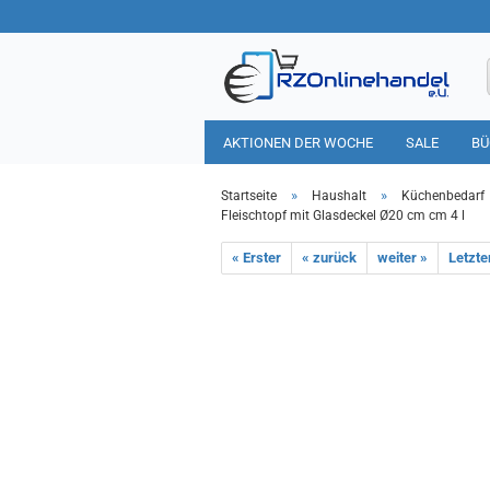
AKTIONEN DER WOCHE
SALE
BÜ
HAUSHALT
TIERBEDARF
»
»
Startseite
Haushalt
Küchenbedarf
Fleischtopf mit Glasdeckel Ø20 cm cm 4 l
« Erster
« zurück
weiter »
Letzte