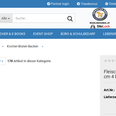
Partner login
Treuebonus
Öster
Suche...
Alle
CHER & E-BOOKS
EVENT-SHOP
BÜRO & SCHULBEDARF
LEBENS
»
»
Kochen-Braten-Backen
r »
178
Artikel in dieser Kategorie
Fleis
cm 4 l
Art.Nr.:
Lieferze