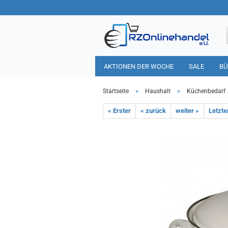
AKTIONEN DER WOCHE
SALE
BÜ
HAUSHALT
TIERBEDARF
»
»
Startseite
Haushalt
Küchenbedarf
« Erster
« zurück
weiter »
Letzte