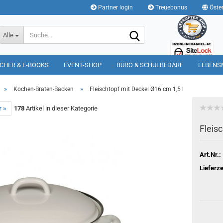
Partner login
Treuebonus
Öster
Suche...
Alle
CHER & E-BOOKS
EVENT-SHOP
BÜRO & SCHULBEDARF
LEBENS
»
»
Kochen-Braten-Backen
Fleischtopf mit Deckel Ø16 cm 1,5 l
r »
178
Artikel in dieser Kategorie
Fleis
Art.Nr.:
Lieferze