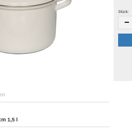
Stück:
Stück
en
cm 1,5 l