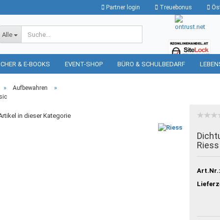
Partner login
Treuebonus
Öst
Suche...
Alle
CHER & E-BOOKS
EVENT-SHOP
BÜRO & SCHULBEDARF
LEBEN
»
»
Aufbewahren
sic
rtikel in dieser Kategorie
Dicht
Riess
Art.Nr.
Lieferz