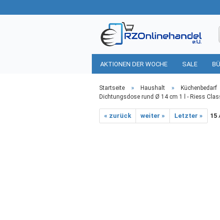
AKTIONEN DER WOCHE
SALE
BÜ
HAUSHALT
TIERBEDARF
»
»
Startseite
Haushalt
Küchenbedarf
Dichtungsdose rund Ø 14 cm 1 l - Riess Clas
« zurück
weiter »
Letzter »
15
A