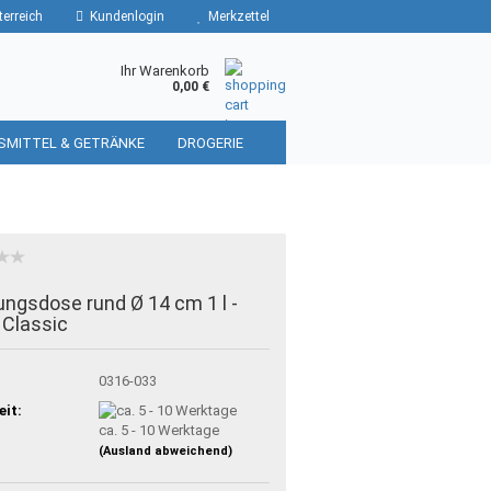
erreich
Kundenlogin
Merkzettel
Ihr Warenkorb
0,00 €
SMITTEL & GETRÄNKE
DROGERIE
ungsdose rund Ø 14 cm 1 l -
 Classic
:
0316-033
eit:
ca. 5 - 10 Werktage
(Ausland abweichend)