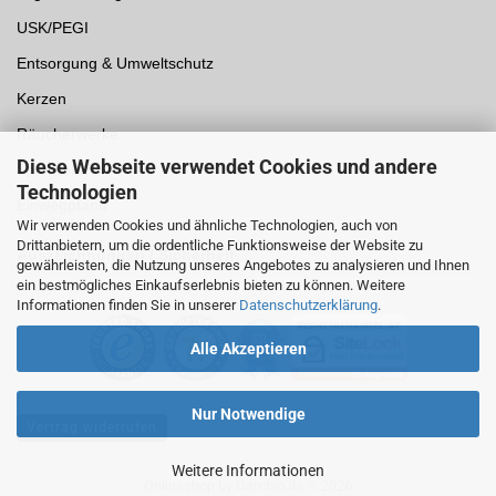
USK/PEGI
Entsorgung & Umweltschutz
Kerzen
Räucherwerke
Diese Webseite verwendet Cookies und andere
Spielwaren
Technologien
Einwegpfand
Wir verwenden Cookies und ähnliche Technologien, auch von
Drittanbietern, um die ordentliche Funktionsweise der Website zu
Auszeichnungen /
Sicherheit
gewährleisten, die Nutzung unseres Angebotes zu analysieren und Ihnen
ein bestmögliches Einkaufserlebnis bieten zu können. Weitere
Informationen finden Sie in unserer
Datenschutzerklärung
.
Alle Akzeptieren
Nur Notwendige
Vertrag widerrufen
Weitere Informationen
Onlineshop
by Gambio.de © 2026