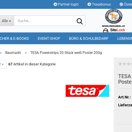
Partner login
Treuebonus
Öster
Suche...
Alle
CHER & E-BOOKS
EVENT-SHOP
BÜRO & SCHULBEDARF
LEBENS
»
»
Baumarkt
TESA Powerstrips 20 Stück weiß Poster 200g
r »
67
Artikel in dieser Kategorie
TESA 
Poste
Art.Nr.:
Lieferze