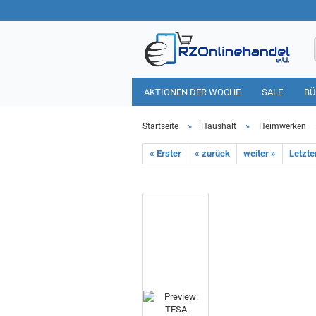
AKTIONEN DER WOCHE
SALE
BÜ
HAUSHALT
TIERBEDARF
»
»
Startseite
Haushalt
Heimwerken
« Erster
« zurück
weiter »
Letzte