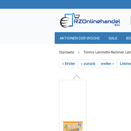
AKTIONEN DER WOCHE
SALE
BÜ
HAUSHALT
TIERBEDARF
»
Startseite
Timmy Lernhefte Rechnen Lerne
« Erster
« zurück
weiter »
Letzte