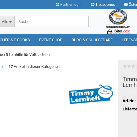
Partner login
Treuebonus
Öster
Suche...
Alle
CHER & E-BOOKS
EVENT-SHOP
BÜRO & SCHULBEDARF
LEBENS
n 5 Lernhilfe für Volksschüler
r »
17
Artikel in dieser Kategorie
Timmy
Lernhi
Art.Nr.:
Lieferze