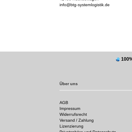
info@btg-systemlogistik.de
100
Über uns
AGB
Impressum
Widerrufsrecht
Versand / Zahlung
Lizenzierung