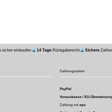
%
sicher einkaufen
14 Tage
Rückgaberecht
Sichere
Zahlun
Zahlungsarten
PayPal
Vorauskasse / EU-Überweisun
Zahlung mit
eps