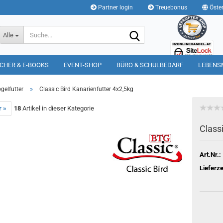
Partner login
Treuebonus
Öster
Suche...
Alle
CHER & E-BOOKS
EVENT-SHOP
BÜRO & SCHULBEDARF
LEBENS
»
gelfutter
Classic Bird Kanarienfutter 4x2,5kg
r »
18
Artikel in dieser Kategorie
Class
Art.Nr.:
Lieferze