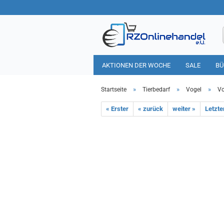
AKTIONEN DER WOCHE
SALE
BÜ
HAUSHALT
TIERBEDARF
»
»
»
Startseite
Tierbedarf
Vogel
Vo
« Erster
« zurück
weiter »
Letzte