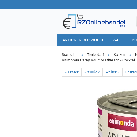
AKTIONEN DER WOCHE
SALE
BÜ
HAUSHALT
TIERBEDARF
»
»
»
Startseite
Tierbedarf
Katzen
K
Animonda Carny Adult Multifleisch - Cocktail
« Erster
« zurück
weiter »
Letzte