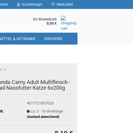
reich
Kundenlogin
Merkzettel
Ihr Warenkorb
0,00 €
MITTEL & GETRÄNKE
DROGERIE
nda Carny Adult Multifleisch -
ail Nassfutter Katze 6x200g
4017721837026
it:
ca. 5 - 10 Werktage
(Ausland abweichend)