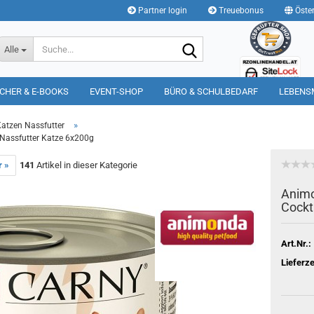
Partner login
Treuebonus
Öster
Suche...
Alle
CHER & E-BOOKS
EVENT-SHOP
BÜRO & SCHULBEDARF
LEBENS
»
atzen Nassfutter
 Nassfutter Katze 6x200g
r »
141
Artikel in dieser Kategorie
Animo
Cockt
Art.Nr.:
Lieferze