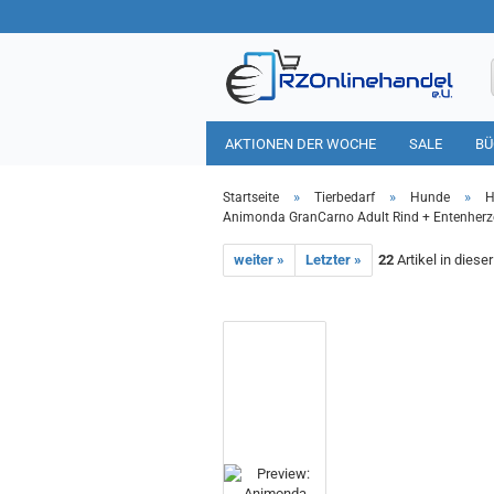
AKTIONEN DER WOCHE
SALE
BÜ
HAUSHALT
TIERBEDARF
»
»
»
Startseite
Tierbedarf
Hunde
H
Animonda GranCarno Adult Rind + Entenher
weiter »
Letzter »
22
Artikel in diese