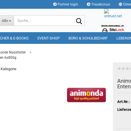
Partner login
Treuebonus
Öster
Suche...
Alle
CHER & E-BOOKS
EVENT-SHOP
BÜRO & SCHULBEDARF
LEBENS
»
unde Nassfutter
zen 6x800g
r Kategorie
Animo
Enten
Art.Nr.:
Lieferze