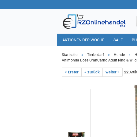
AKTIONEN DER WOCHE
SALE
BÜ
HAUSHALT
TIERBEDARF
»
»
»
Startseite
Tierbedarf
Hunde
H
Animonda Dose GranCarno Adult Rind & Wil
« Erster
« zurück
weiter »
22
Artik