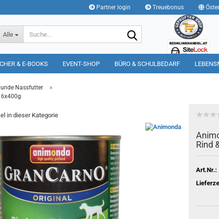
Partner login
Treuebonus
Öster
Suche...
Alle
CHER & E-BOOKS
EVENT-SHOP
BÜRO & SCHULBEDARF
LEBENS
»
unde Nassfutter
d 6x400g
el in dieser Kategorie
Animo
Rind 
Art.Nr.:
Lieferze