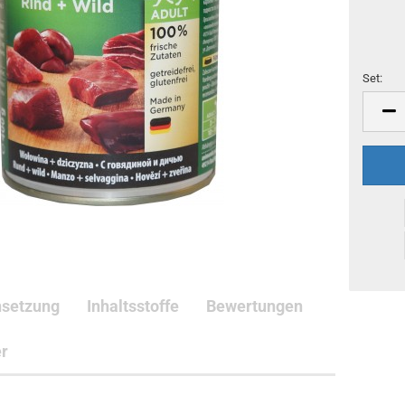
Set:
Set
setzung
Inhaltsstoffe
Bewertungen
er