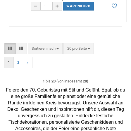
WARENKORB
Sortieren nach
pro Seite
Sortieren nach
20 pro Seite
1
2
»
1
bis
20
(von insgesamt
28
)
Feiere den 70. Geburtstag mit Stil und Gefühl. Egal, ob du
eine große Familienfeier planst oder eine gemütliche
Runde im kleinen Kreis bevorzugst. Unsere Auswahl an
Deko, Geschenken und Inspirationen hilft dir, diesen Tag
unvergesslich zu gestalten. Entdecke festliche
Tischdekorationen, personalisierte Geschenkideen und
Accessoires, die der Feier eine persönliche Note