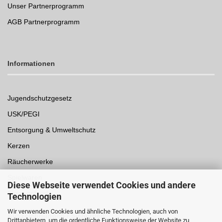
Unser Partnerprogramm
AGB Partnerprogramm
Informationen
Jugendschutzgesetz
USK/PEGI
Entsorgung & Umweltschutz
Kerzen
Räucherwerke
Spielwaren
Diese Webseite verwendet Cookies und andere
Einwegpfand
Technologien
Wir verwenden Cookies und ähnliche Technologien, auch von
Auszeichnungen /
Sicherheit
Drittanbietern, um die ordentliche Funktionsweise der Website zu