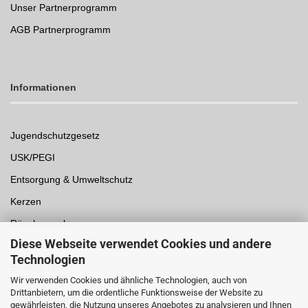
Unser Partnerprogramm
AGB Partnerprogramm
Informationen
Jugendschutzgesetz
USK/PEGI
Entsorgung & Umweltschutz
Kerzen
Räucherwerke
Diese Webseite verwendet Cookies und andere
Spielwaren
Technologien
Einwegpfand
Wir verwenden Cookies und ähnliche Technologien, auch von
Drittanbietern, um die ordentliche Funktionsweise der Website zu
Auszeichnungen /
Sicherheit
gewährleisten, die Nutzung unseres Angebotes zu analysieren und Ihnen