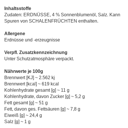
Inhaltsstoffe
Zudaten: ERDNÜSSE, 4 % Sonnenblumenöl, Salz. Kann
Spuren von SCHALENFRÜCHTEN enthalten.
Allergene
Erdnüsse und -erzeugnisse
Verpfl. Zusatzkennzeichnung
Unter Schutzatmosphäre verpackt.
Nährwerte je 100g
Brennwert [KJ] ~ 2.562 kj
Brennwert [kcal] ~ 619 kcal
Kohlenhydrate gesamt [g] ~ 11 g
Kohlenhydrate, davon Zucker [g] ~ 5,2 g
Fett gesamt [g] ~ 51 g
Fett, davon ges. Fettsäuren [g] ~ 7,8 g
Eiweiß [g] ~ 24,4 g
Salz [g] ~ 1 g