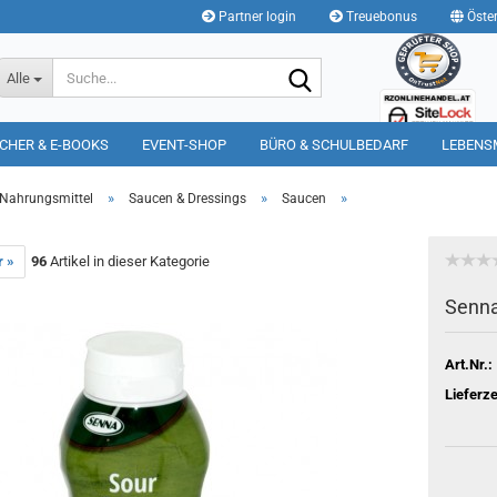
Partner login
Treuebonus
Öster
Suche...
Alle
CHER & E-BOOKS
EVENT-SHOP
BÜRO & SCHULBEDARF
LEBENS
»
»
»
Nahrungsmittel
Saucen & Dressings
Saucen
r »
96
Artikel in dieser Kategorie
Senna
Art.Nr.:
Lieferze