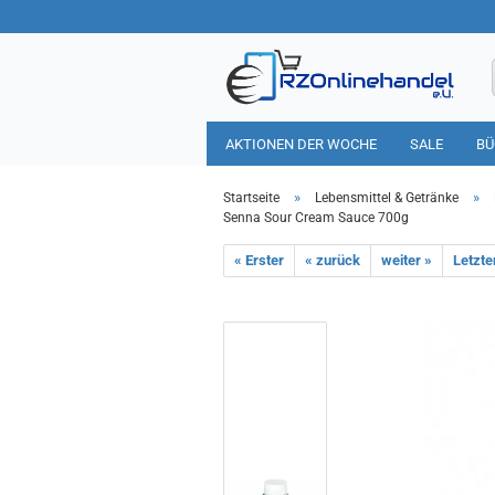
AKTIONEN DER WOCHE
SALE
BÜ
HAUSHALT
TIERBEDARF
»
»
Startseite
Lebensmittel & Getränke
Senna Sour Cream Sauce 700g
« Erster
« zurück
weiter »
Letzte