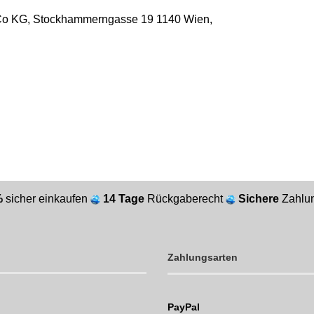
o KG, Stockhammerngasse 19 1140 Wien,
%
sicher einkaufen
14 Tage
Rückgaberecht
Sichere
Zahlun
Zahlungsarten
PayPal