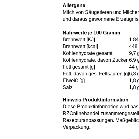
Allergene
Milch von Säugetieren und Milcher
und daraus gewonnene Erzeugnis
Nährwerte je 100 Gramm
Brennwert [KJ]
1.84
Brennwert [kcal]
448 
Kohlenhydrate gesamt
9,7 
Kohlenhydrate, davon Zucker
6,9 
Fett gesamt [g]
44 g
Fett, davon ges. Fettsäuren [g]
6,3 
Eiweiß [g]
1,8 
Salz
1,8 
Hinweis Produktinformation
Diese Produktinformation wird bas
RZOnlinehandel zusammengestellt.
Rezepturanpassungen. Maßgeblich 
Verpackung.