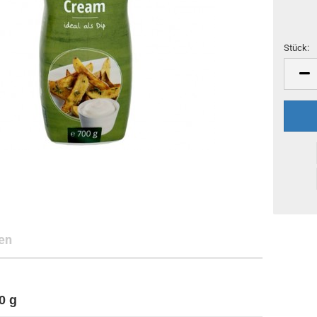
Stück:
Stück
en
0 g