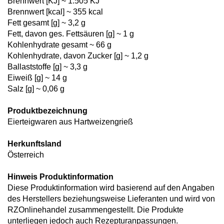
Brennwert [KJ] ~ 1.505 KJ
Brennwert [kcal] ~ 355 kcal
Fett gesamt [g] ~ 3,2 g
Fett, davon ges. Fettsäuren [g] ~ 1 g
Kohlenhydrate gesamt ~ 66 g
Kohlenhydrate, davon Zucker [g] ~ 1,2 g
Ballaststoffe [g] ~ 3,3 g
Eiweiß [g] ~ 14 g
Salz [g] ~ 0,06 g
Produktbezeichnung
Eierteigwaren aus Hartweizengrieß
Herkunftsland
Österreich
Hinweis Produktinformation
Diese Produktinformation wird basierend auf den Angaben
des Herstellers beziehungsweise Lieferanten und wird von
RZOnlinehandel zusammengestellt. Die Produkte
unterliegen jedoch auch Rezepturanpassungen.