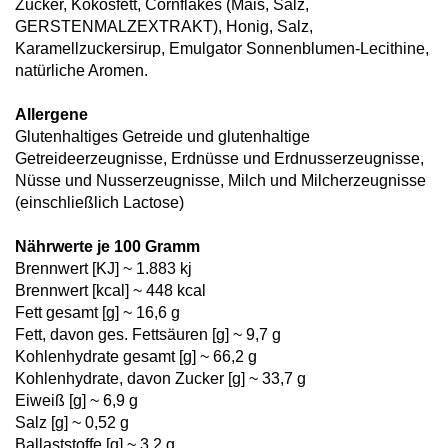
Zucker, Kokosfett, Cornflakes (Mais, Salz,
GERSTENMALZEXTRAKT), Honig, Salz,
Karamellzuckersirup, Emulgator Sonnenblumen-Lecithine,
natürliche Aromen.
Allergene
Glutenhaltiges Getreide und glutenhaltige
Getreideerzeugnisse, Erdnüsse und Erdnusserzeugnisse,
Nüsse und Nusserzeugnisse, Milch und Milcherzeugnisse
(einschließlich Lactose)
Nährwerte je 100 Gramm
Brennwert [KJ] ~ 1.883 kj
Brennwert [kcal] ~ 448 kcal
Fett gesamt [g] ~ 16,6 g
Fett, davon ges. Fettsäuren [g] ~ 9,7 g
Kohlenhydrate gesamt [g] ~ 66,2 g
Kohlenhydrate, davon Zucker [g] ~ 33,7 g
Eiweiß [g] ~ 6,9 g
Salz [g] ~ 0,52 g
Ballaststoffe [g] ~ 3,2 g