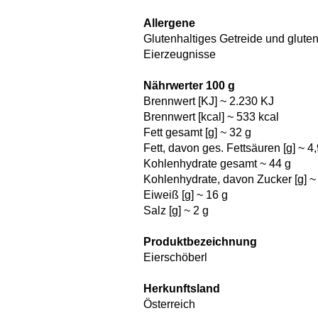
Allergene
Glutenhaltiges Getreide und glute
Eierzeugnisse
Nährwerter 100 g
Brennwert [KJ] ~ 2.230 KJ
Brennwert [kcal] ~ 533 kcal
Fett gesamt [g] ~ 32 g
Fett, davon ges. Fettsäuren [g] ~ 4,
Kohlenhydrate gesamt ~ 44 g
Kohlenhydrate, davon Zucker [g] ~ 
Eiweiß [g] ~ 16 g
Salz [g] ~ 2 g
Produktbezeichnung
Eierschöberl
Herkunftsland
Österreich