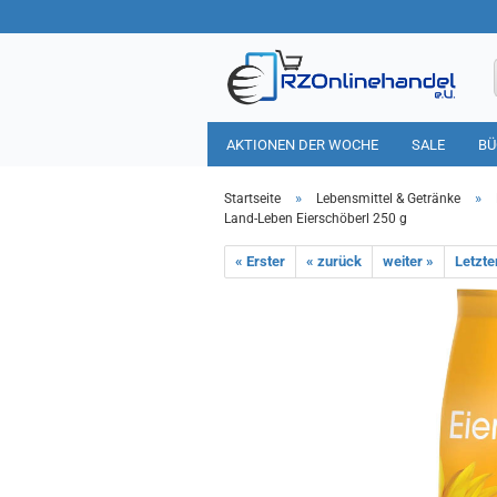
AKTIONEN DER WOCHE
SALE
BÜ
HAUSHALT
TIERBEDARF
»
»
Startseite
Lebensmittel & Getränke
Land-Leben Eierschöberl 250 g
« Erster
« zurück
weiter »
Letzte