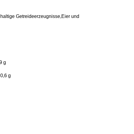
nhaltige Getreideerzeugnisse,Eier und
9 g
0,6 g