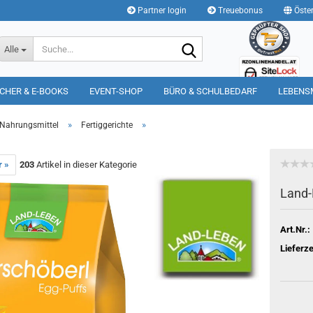
Partner login
Treuebonus
Öster
Suche...
Alle
CHER & E-BOOKS
EVENT-SHOP
BÜRO & SCHULBEDARF
LEBENS
»
»
Nahrungsmittel
Fertiggerichte
r »
203
Artikel in dieser Kategorie
Land-
Art.Nr.:
Lieferze