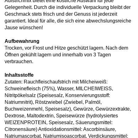
Aufstrichmix bietet eine köstliche Auswahl für jede
Gelegenheit. Durch die individuelle Verpackung bleibt der
Geschmack stets frisch und der Genuss ist jederzeit
garantiert. Ideal für alle, die sich eine abwechslungsreiche
Jause wünschen!
Aufbewahrung
Trocken, vor Frost und Hitze geschützt lagern. Nach dem
Öffnen gekühlt lagern und innerhalb von 3 Tagen
verbrauchen.
Inhaltsstoffe
Zutaten: Rauchfleischaufstrich mit Milcheiweiß:
Schweinefleisch (75%), Wasser, MILCHEIWEISS,
Nitritpökelsalz (Speisesalz, Konservierungsstoff:
Natriumnitrit), Röstzwiebel (Zwiebel, Palmöl,
Buchweizenmehl, Speisesalz), Gewürze, Gewürzextrakte,
Dextrose, Maltodextrin, Speisewürze (hydrolysiertes
WEIZENPROTEIN, Speisesalz, Säuerungsmittel:
Citronensäure) Antioxidationsmittel: Ascorbinsäure,
Natriumascorbat, Natriumisoascorbat, Verdickungsmittel: