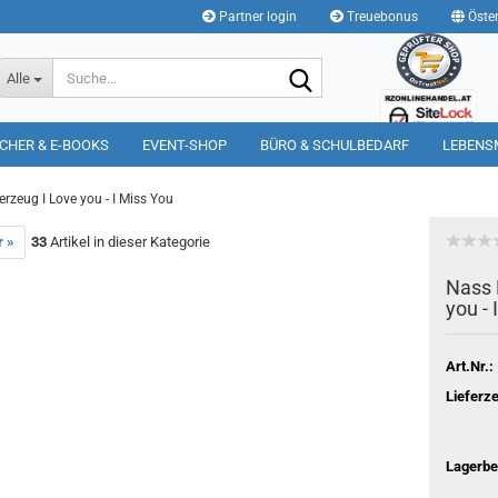
Partner login
Treuebonus
Öster
Suche...
Alle
CHER & E-BOOKS
EVENT-SHOP
BÜRO & SCHULBEDARF
LEBENS
rzeug I Love you - I Miss You
r »
33
Artikel in dieser Kategorie
Nass 
you - 
Art.Nr.:
Lieferze
Lagerbe