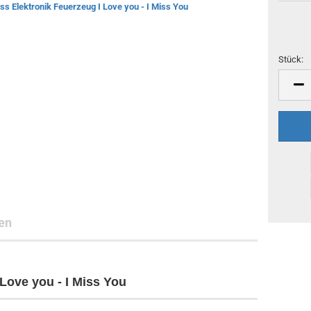
Stück:
Stück
en
Love you - I Miss You