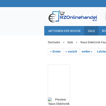
AKTIONEN DER WOCHE
SALE
BÜ
HAUSHALT
TIERBEDARF
»
»
Startseite
Sale
Nass Elektronik Feue
« Erster
« zurück
weiter »
Letzte