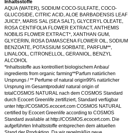
Inhaltsstoffe
AQUA (WATER), SODIUM COCO-SULFATE, COCO-
GLUCOSIDE, CITRIC ACID, ALOE BARBADENSIS LEAF
JUICE*, MARIS SAL (SEA SALT), GLYCERYL OLEATE,
ROSA CENTIFOLIA FLOWER EXTRACT, ANTHEMIS
NOBILIS FLOWER EXTRACT*, XANTHAN GUM,
GLYCERIN, ROSA DAMASCENA FLOWER OIL, SODIUM
BENZOATE, POTASSIUM SORBATE, PARFUM**,
LINALOOL, CITRONELLOL, GERANIOL, BENZYL
ALCOHOL
*Inhaltsstoffe aus kontrolliert biologischem Anbau/
ingredients from organic farming**Parfum natürlichen
Ursprungs / ** Perfume of natural origin99% natürlicher
Ursprung im Gesamtprodukt/ natural origin of
totalCOSMOS NATURAL nach dem COSMOS Standard
durch Ecocert Greenlife zertifiziert, Standard verfügbar
unter http://COSMOS.ecocert.com COSMOS NATURAL
certified by Ecocert Greenlife according to COSMOS
Standard available at http://COSMOS.ecocert.com. Die
aufgeführten Inhaltsstoffe entsprechen dem aktuellen
Stand der Produktion. Da wir regelmäßig neue