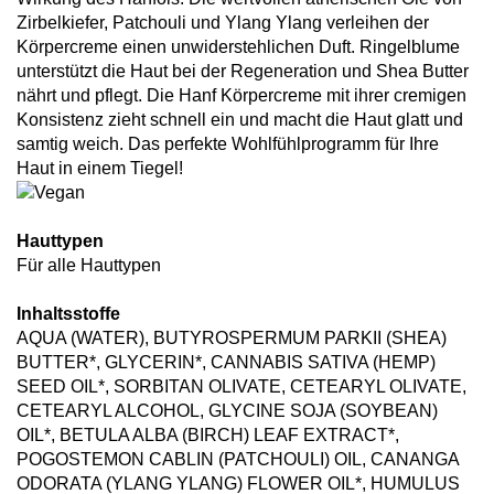
Zirbelkiefer, Patchouli und Ylang Ylang verleihen der
Körpercreme einen unwiderstehlichen Duft. Ringelblume
unterstützt die Haut bei der Regeneration und Shea Butter
nährt und pflegt. Die Hanf Körpercreme mit ihrer cremigen
Konsistenz zieht schnell ein und macht die Haut glatt und
samtig weich. Das perfekte Wohlfühlprogramm für Ihre
Haut in einem Tiegel!
Hauttypen
Für alle Hauttypen
Inhaltsstoffe
AQUA (WATER), BUTYROSPERMUM PARKII (SHEA)
BUTTER*, GLYCERIN*, CANNABIS SATIVA (HEMP)
SEED OIL*, SORBITAN OLIVATE, CETEARYL OLIVATE,
CETEARYL ALCOHOL, GLYCINE SOJA (SOYBEAN)
OIL*, BETULA ALBA (BIRCH) LEAF EXTRACT*,
POGOSTEMON CABLIN (PATCHOULI) OIL, CANANGA
ODORATA (YLANG YLANG) FLOWER OIL*, HUMULUS