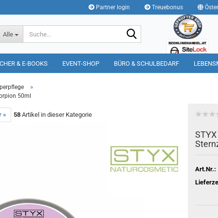
Partner login
Treuebonus
Öster
Suche...
Alle
CHER & E-BOOKS
EVENT-SHOP
BÜRO & SCHULBEDARF
LEBENS
»
perpflege
orpion 50ml
r »
58
Artikel in dieser Kategorie
STYX 
Stern
Art.Nr.:
Lieferze