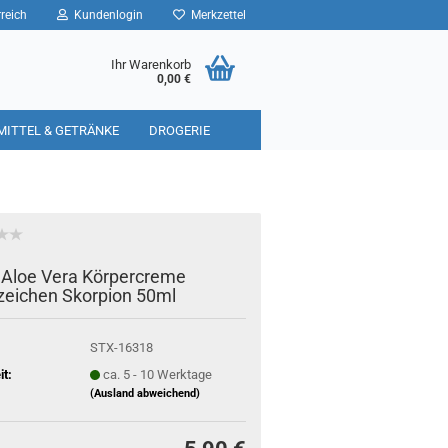
reich
Kundenlogin
Merkzettel
Ihr Warenkorb
0,00 €
MITTEL & GETRÄNKE
DROGERIE
Aloe Vera Körpercreme
zeichen Skorpion 50ml
STX-16318
it:
ca. 5 - 10 Werktage
(Ausland abweichend)