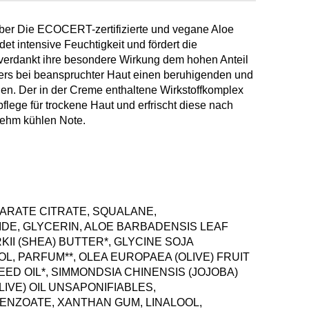
mber Die ECOCERT-zertifizierte und vegane Aloe
 intensive Feuchtigkeit und fördert die
 verdankt ihre besondere Wirkung dem hohen Anteil
ders bei beanspruchter Haut einen beruhigenden und
en. Der in der Creme enthaltene Wirkstoffkomplex
lege für trockene Haut und erfrischt diese nach
ehm kühlen Note.
ARATE CITRATE, SQUALANE,
DE, GLYCERIN, ALOE BARBADENSIS LEAF
II (SHEA) BUTTER*, GLYCINE SOJA
OL, PARFUM**, OLEA EUROPAEA (OLIVE) FRUIT
EED OIL*, SIMMONDSIA CHINENSIS (JOJOBA)
LIVE) OIL UNSAPONIFIABLES,
NZOATE, XANTHAN GUM, LINALOOL,