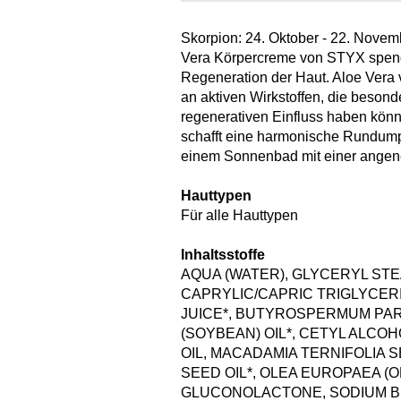
Skorpion: 24. Oktober - 22. Nove
Vera Körpercreme von STYX spendet
Regeneration der Haut. Aloe Vera
an aktiven Wirkstoffen, die beson
regenerativen Einfluss haben könn
schafft eine harmonische Rundumpf
einem Sonnenbad mit einer angen
Hauttypen
Für alle Hauttypen
Inhaltsstoffe
AQUA (WATER), GLYCERYL STE
CAPRYLIC/CAPRIC TRIGLYCERI
JUICE*, BUTYROSPERMUM PARK
(SOYBEAN) OIL*, CETYL ALCOH
OIL, MACADAMIA TERNIFOLIA S
SEED OIL*, OLEA EUROPAEA (O
GLUCONOLACTONE, SODIUM BE