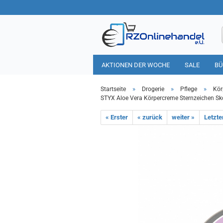
AKTIONEN DER WOCHE
SALE
BÜ
HAUSHALT
TIERBEDARF
»
»
»
Startseite
Drogerie
Pflege
Kör
STYX Aloe Vera Körpercreme Sternzeichen Sk
« Erster
« zurück
weiter »
Letzte