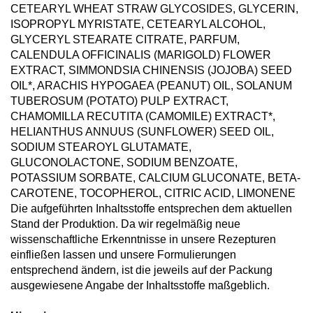
CETEARYL WHEAT STRAW GLYCOSIDES, GLYCERIN,
ISOPROPYL MYRISTATE, CETEARYL ALCOHOL,
GLYCERYL STEARATE CITRATE, PARFUM,
CALENDULA OFFICINALIS (MARIGOLD) FLOWER
EXTRACT, SIMMONDSIA CHINENSIS (JOJOBA) SEED
OIL*, ARACHIS HYPOGAEA (PEANUT) OIL, SOLANUM
TUBEROSUM (POTATO) PULP EXTRACT,
CHAMOMILLA RECUTITA (CAMOMILE) EXTRACT*,
HELIANTHUS ANNUUS (SUNFLOWER) SEED OIL,
SODIUM STEAROYL GLUTAMATE,
GLUCONOLACTONE, SODIUM BENZOATE,
POTASSIUM SORBATE, CALCIUM GLUCONATE, BETA-
CAROTENE, TOCOPHEROL, CITRIC ACID, LIMONENE
Die aufgeführten Inhaltsstoffe entsprechen dem aktuellen
Stand der Produktion. Da wir regelmäßig neue
wissenschaftliche Erkenntnisse in unsere Rezepturen
einfließen lassen und unsere Formulierungen
entsprechend ändern, ist die jeweils auf der Packung
ausgewiesene Angabe der Inhaltsstoffe maßgeblich.