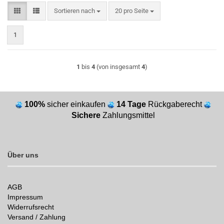
Sortieren nach
pro Seite
Sortieren nach
20 pro Seite
1
1
bis
4
(von insgesamt
4
)
100%
sicher einkaufen
14 Tage
Rückgaberecht
Sichere
Zahlungsmittel
Über uns
AGB
Impressum
Widerrufsrecht
Versand / Zahlung