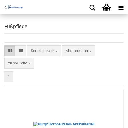
Fußpflege
Sortieren nach
Sortieren nach
Alle Hersteller
pro Seite
20 pro Seite
1