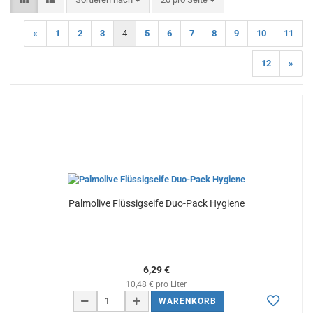
«
1
2
3
4
5
6
7
8
9
10
11
12
»
Palmolive Flüssigseife Duo-Pack Hygiene
6,29 €
10,48 € pro Liter
WARENKORB