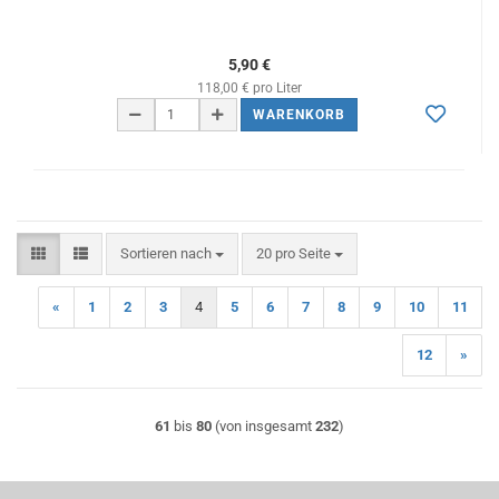
5,90 €
118,00 € pro Liter
WARENKORB
Sortieren nach
pro Seite
Sortieren nach
20 pro Seite
«
1
2
3
4
5
6
7
8
9
10
11
12
»
61
bis
80
(von insgesamt
232
)